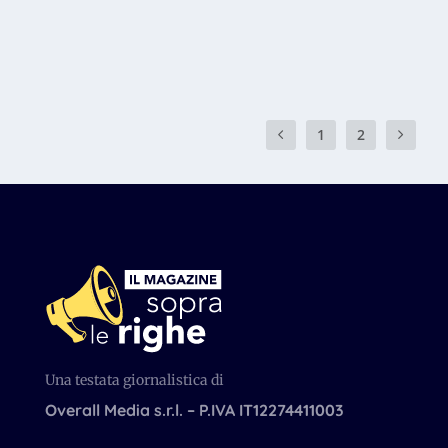
READ MORE
1
2
Una testata giornalistica di
Overall Media s.r.l. – P.IVA IT12274411003