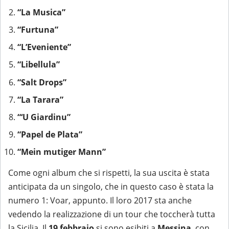
“La Musica”
“Furtuna”
“L’Eveniente”
“Libellula”
“Salt Drops”
“La Tarara”
“‘U Giardinu”
“Papel de Plata”
“Mein mutiger Mann”
Come ogni album che si rispetti, la sua uscita è stata
anticipata da un singolo, che in questo caso è stata la
numero 1: Voar, appunto. Il loro 2017 sta anche
vedendo la realizzazione di un tour che toccherà tutta
la Sicilia. Il
19 febbraio
si sono esibiti a
Messina
, con