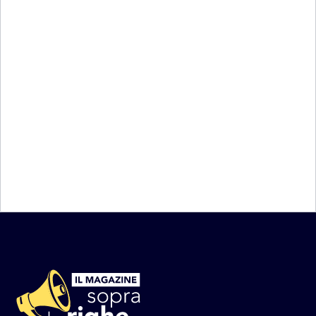
Neanche il tempo di lasciarci alle spalle un 2016 che sarà
tristemente ricordato per l’incredibile morìa di artisti della
musica, che si parte con un 2017 di anniversari di morte:
già giorno 1...
Torna alla Home