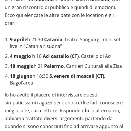
un gran riscontro di pubblico e quindi di emozioni.
Ecco qui elencate le altre date con le location e gli
orari:
9 aprile
h 21:30
Catania
, teatro Sangiorgi, mini set
live in “Catania risuona”
4 maggio
h 10
Aci castello (CT)
, Castello di Aci
18 maggio
h 21
Palermo
, Cantieri Culturali alla Zisa​
18 giugno
h 18:30
S.venera di mascali (CT)
,
Bagol’area
Io ho avuto il piacere di intervistare questi
simpaticissimi ragazzi per conoscerli e farli conoscere
meglio a te, caro lettore. Rispondendo in alternanza,
abbiamo trattato diversi argomenti, partendo da
quando si sono conosciuti fino ad arrivare appunto al