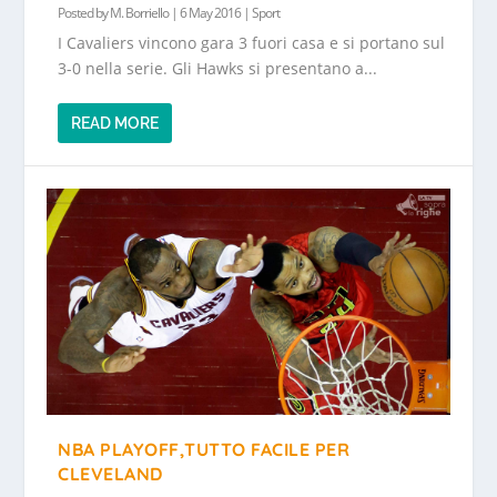
Posted by
M. Borriello
|
6 May 2016
|
Sport
I Cavaliers vincono gara 3 fuori casa e si portano sul
3-0 nella serie. Gli Hawks si presentano a...
READ MORE
NBA PLAYOFF,TUTTO FACILE PER
CLEVELAND