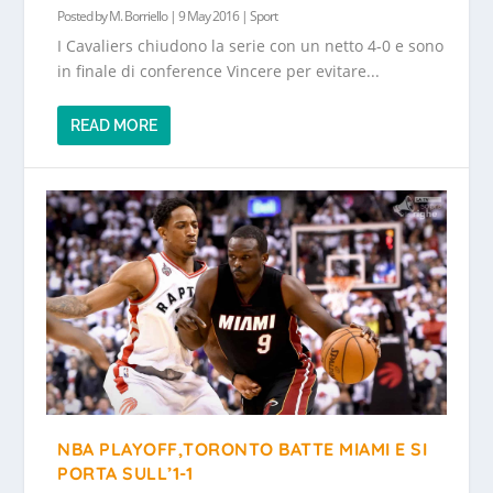
Posted by
M. Borriello
|
9 May 2016
|
Sport
I Cavaliers chiudono la serie con un netto 4-0 e sono
in finale di conference Vincere per evitare...
READ MORE
NBA PLAYOFF,TORONTO BATTE MIAMI E SI
PORTA SULL’1-1