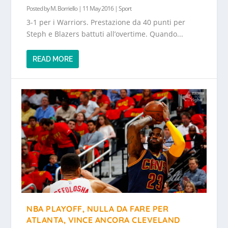
Posted by
M. Borriello
|
11 May 2016
|
Sport
3-1 per i Warriors. Prestazione da 40 punti per
Steph e Blazers battuti all’overtime. Quando...
READ MORE
NBA PLAYOFF, NULLA DA FARE PER
ATLANTA, VINCE ANCORA CLEVELAND