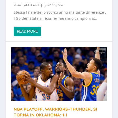
Posted by
M. Borriello
|
3 Jun 2016
|
Sport
Stessa finale dello scorso anno ma tante differenze .
I Golden State si riconfermeranno campioni o...
READ MORE
NBA PLAYOFF, WARRIORS-THUNDER, SI
TORNA IN OKLAHOMA: 1-1