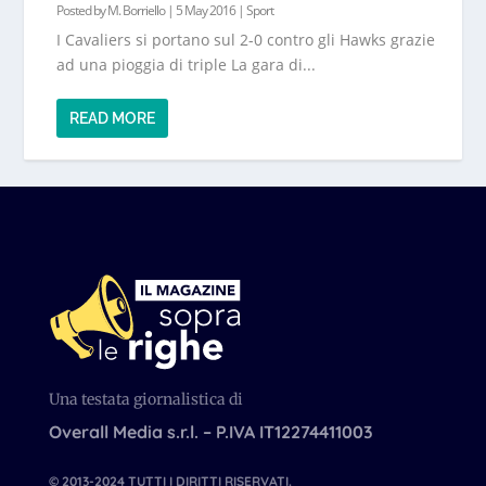
Posted by
M. Borriello
|
5 May 2016
|
Sport
I Cavaliers si portano sul 2-0 contro gli Hawks grazie
ad una pioggia di triple La gara di...
READ MORE
Una testata giornalistica di
Overall Media s.r.l. – P.IVA IT12274411003
© 2013-2024 TUTTI I DIRITTI RISERVATI.