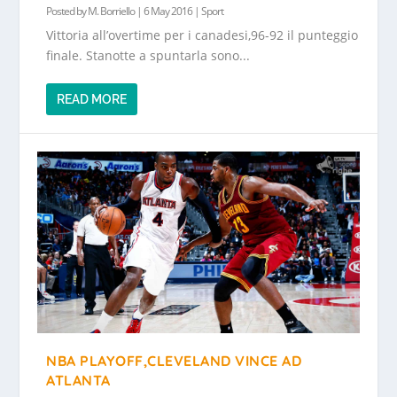
Posted by
M. Borriello
|
6 May 2016
|
Sport
Vittoria all’overtime per i canadesi,96-92 il punteggio
finale. Stanotte a spuntarla sono...
READ MORE
NBA PLAYOFF,CLEVELAND VINCE AD
ATLANTA