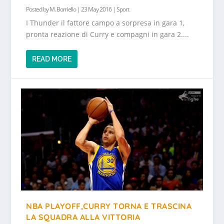
Posted by
M. Borriello
|
23 May 2016
|
Sport
I Thunder il fattore campo a sorpresa in gara 1,
pronta reazione di Curry e compagni in gara 2....
READ MORE
NBA PLAYOFF,CURRY TORNA E TRASCINA
LA SQUADRA ALLA VITTORIA