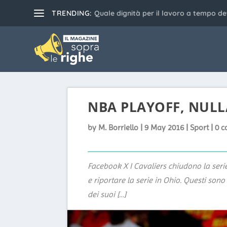
TRENDING:
Quale dignità per il lavoro a tempo d
NBA PLAYOFF, NULL
by
M. Borriello
|
9 May 2016
|
Sport
|
0 
Facebook X I Cavaliers chiudono la serie
e riportare la serie in Ohio. Questi sono
dei suoi […]