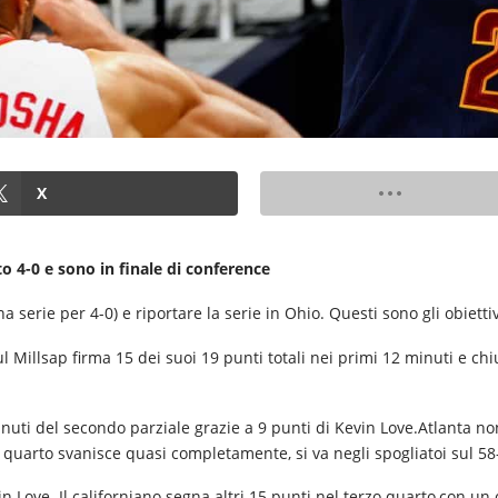
X
to 4-0 e sono in finale di conference
 serie per 4-0) e riportare la serie in Ohio. Questi sono gli obiett
ul Millsap firma 15 dei suoi 19 punti totali nei primi 12 minuti e ch
minuti del secondo parziale grazie a 9 punti di Kevin Love.Atlanta 
o quarto svanisce quasi completamente, si va negli spogliatoi sul 58
n Love. Il californiano segna altri 15 punti nel terzo quarto,con un 