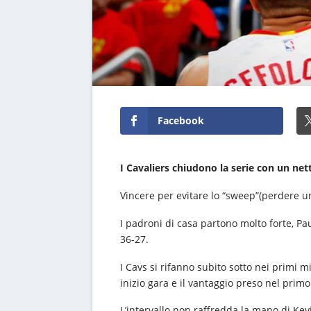
Facebook
I Cavaliers chiudono la serie con un net
Vincere per evitare lo “sweep”(perdere una
I padroni di casa partono molto forte, Pa
36-27.
I Cavs si rifanno subito sotto nei primi 
inizio gara e il vantaggio preso nel prim
L’intervallo non raffredda la mano di Kevi