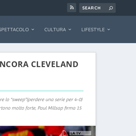
SPETTACOLO
CULTURA
LIFESTYLE
 ANCORA CLEVELAND
re lo “sweep”(perdere una serie per 4-0)
artono molto forte, Paul Millsap firma 15