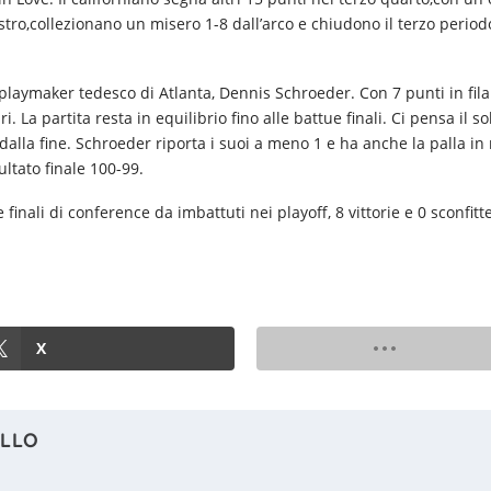
stro,collezionano un misero 1-8 dall’arco e chiudono il terzo periodo
 playmaker tedesco di Atlanta, Dennis Schroeder. Con 7 punti in fila a
i. La partita resta in equilibrio fino alle battue finali. Ci pensa il s
dalla fine. Schroeder riporta i suoi a meno 1 e ha anche la palla in
ultato finale 100-99.
nali di conference da imbattuti nei playoff, 8 vittorie e 0 sconfit
X
ELLO