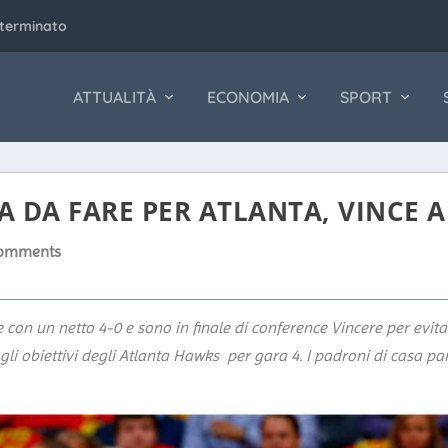
eterminato
ATTUALITÀ
ECONOMIA
SPORT
A DA FARE PER ATLANTA, VINCE
comments
 con un netto 4-0 e sono in finale di conference Vincere per evita
 gli obiettivi degli Atlanta Hawks per gara 4. I padroni di casa p