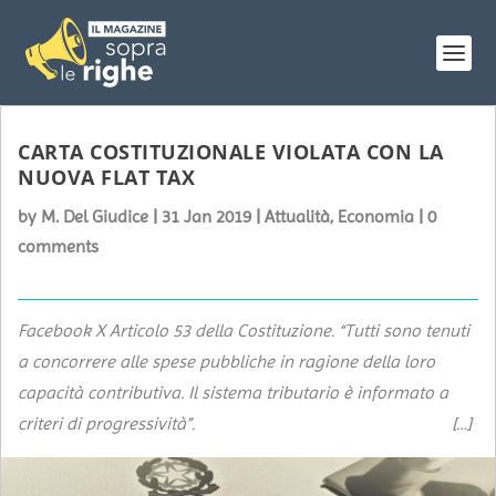
CARTA COSTITUZIONALE VIOLATA CON LA
NUOVA FLAT TAX
by
M. Del Giudice
|
31 Jan 2019
|
Attualità
,
Economia
|
0
comments
Facebook X Articolo 53 della Costituzione. “Tutti sono tenuti
a concorrere alle spese pubbliche in ragione della loro
capacità contributiva. Il sistema tributario è informato a
criteri di progressività”. […]