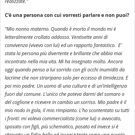
realizzate.”
C’è una persona con cui vorresti parlare e non puoi?
“Mio nonno materno. Quando è morto il mondo mi è
letteralmente crollato addosso. Ventisette anni di
convivenza (vivevo con lui) ed un rapporto fantastico. E’
stata la persona più divertente e brillante che abbia mai
incontrato nella mia vita. Mi ha insegnato molto. Ancora
oggi quando penso a lui sorrido con gli occhi inumiditi da
lacrime che non straripano solo per eccesso di timidezza. E
poi mio padre. Un uomo di una cultura e di un’intelligenza
fuori dal comune. L’unico che poteva darmi del somaro o
del coglione e ricevere in cambio un sorriso. Mio padre è il
mio nodo in gola, il mio rimpianto. L’ho scontentato su tutti
i fronti: mi voleva commercialista (come lui) o avvocato,
sposato con figli, più schematico, posato ed invece si è
ritrovato un figlio bello ed inconsistente come una nuvola.