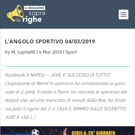
L’ANGOLO SPORTIVO 04/03/2019
by
M. Lupinetti
|
4 Mar 2019
|
Sport
Facebook X NAPOLI – JUVE, E’ SUCCESSO DI TUTTO!
L’espulsione di Meret in apertura ha condizionato la gara:
sullo 0-2, però, il rosso a Pjanic ha riacceso le speranze del
Napoli che, ad una manciata di minuti dalla fine, ha tirato
sul palo il rigore del 2-2. CALA IL SIPARIO SULLO SCUDETTO:
JUVE A +16! […]